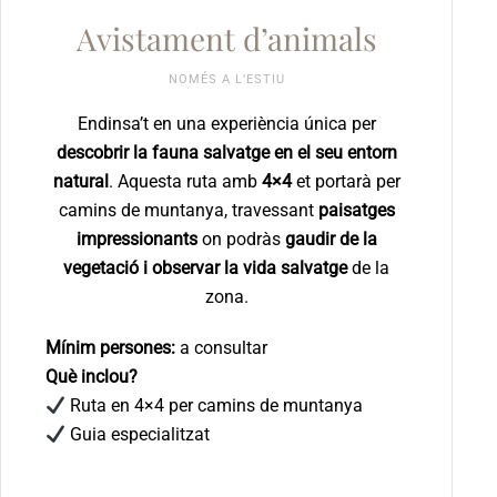
Avistament d’animals
NOMÉS A L’ESTIU
Endinsa’t en una experiència única per
descobrir la fauna salvatge en el seu entorn
natural
. Aquesta ruta amb
4×4
et portarà per
camins de muntanya, travessant
paisatges
impressionants
on podràs
gaudir de la
vegetació i observar la vida salvatge
de la
zona.
Mínim persones:
a consultar
Què inclou?
Ruta en 4×4 per camins de muntanya
Guia especialitzat