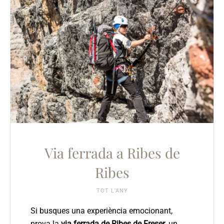
Via ferrada a Ribes de
Ribes
TOT L’ANY
Si busques una experiència emocionant,
prova la
via ferrada de Ribes de Freser
, un