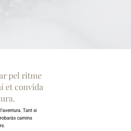
tar pel ritme
í et convida
ura.
l’aventura. Tant si
trobaràs camins
rs.