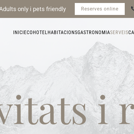
Adults only i pets friendly
Reserves online
INICI
ECOHOTEL
HABITACIONS
GASTRONOMIA
SERVEIS
C
vitats i 