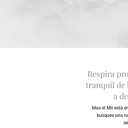
Respira prof
tranquil de
a d
Mas el Mir està en
busques una ru
se