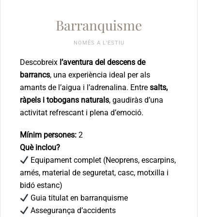
Barranquisme
NOMÉS A L’ESTIU
Descobreix
l’aventura del descens de
barrancs
, una experiència ideal per als
amants de l’aigua i l’adrenalina. Entre
salts,
ràpels i tobogans naturals
, gaudiràs d’una
activitat refrescant i plena d’emoció.
Mínim persones:
2
Què inclou?
Equipament complet (Neoprens, escarpins,
arnés, material de seguretat, casc, motxilla i
bidó estanc)
Guia titulat en barranquisme
Assegurança d’accidents