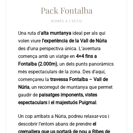
Pack Fontalba
NOMÉS A L’ESTIU
Una ruta d’
alta muntanya
ideal per als qui
volen viure
l’experiència de la Vall de Núria
des d’una perspectiva única. L’aventura
comença amb un viatge en
4×4 fins a
Fontalba (2.000m)
, un dels punts panoràmics
més espectaculars de la zona. Des d’aquí,
començareu la
travessa Fontalba – Vall de
Núria
, un recorregut de muntanya que permet
gaudir de
paisatges imponents, vistes
espectaculars i el majestuós Puigmal
.
Un cop arribats a Núria, podreu relaxar-vos i
descobrir l’entorn abans de prendre
el
cremallera que us portarà de nou a Ribes de