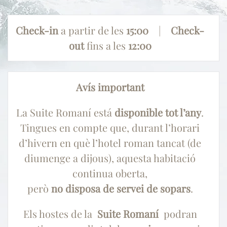
Check-in
a partir de les
15:00
|
Check-
out
fins a les
12:00
Avís important
La
Suite Romaní
está
disponible
tot l’any
.
Tingues en compte que, durant l’horari
d’hivern en què l’hotel roman tancat (de
diumenge a dijous), aquesta habitació
continua oberta,
però
no disposa de servei de sopars
.
Els hostes de la
Suite Romaní
podran