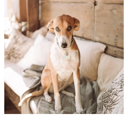
Leaflet
|
©
OpenStreetMap