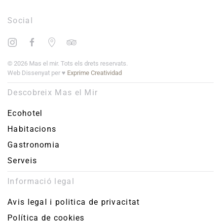
+
Social
−
©
2026
Mas el mir. Tots els drets reservats.
Web Dissenyat per ♥
Exprime Creatividad
Descobreix Mas el Mir
Ecohotel
Habitacions
Gastronomia
Serveis
Informació legal
Avis legal i politica de privacitat
Política de cookies