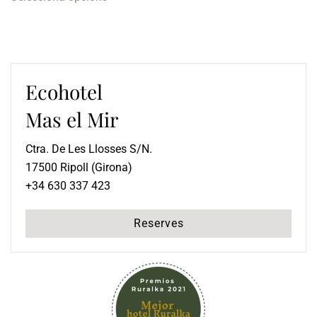
producte
286,00 €
A
té
572,00 €
diverses
variants.
Les
Ecohotel
opcions
es
Mas el Mir
poden
triar
Ctra. De Les Llosses S/N.
a
17500 Ripoll (Girona)
la
+34 630 337 423
pàgina
del
Reserves
producte