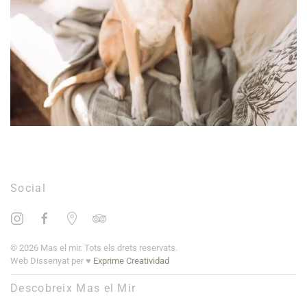
Leaflet
|
©
OpenStreetMap
+
Social
−
©
2026
Mas el mir. Tots els drets reservats.
Web Dissenyat per ♥
Exprime Creatividad
Descobreix Mas el Mir