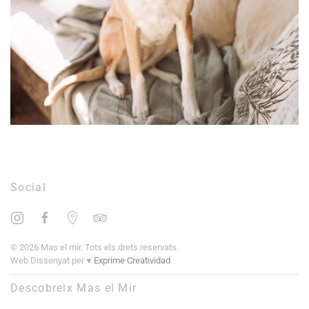
Leaflet
|
©
OpenStreetMap
+
Social
−
©
2026
Mas el mir. Tots els drets reservats.
Web Dissenyat per ♥
Exprime Creatividad
Descobreix Mas el Mir